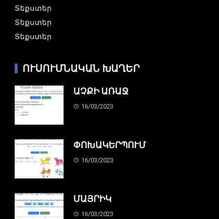
Տեքստեր
Տեքստեր
Տեքստեր
ՈՒՍՈՒՄՆԱԿԱՆ ԽԱՂԵՐ
ԱՉՔԻ ԱՌԱՋ
16/03/2023
ՓՈԽԱԿԵՐՊՈՒՄ
16/03/2023
ՄԱՅՐԻԿ
16/03/2023