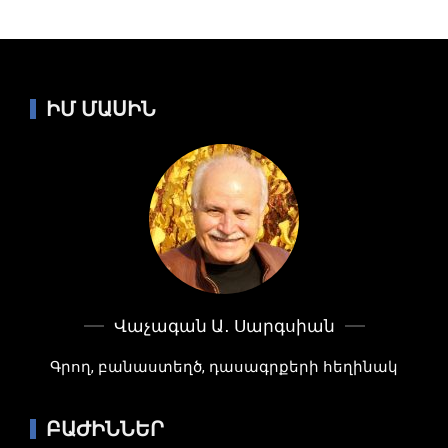
ԻՄ ՄԱՍԻՆ
Վաչագան Ա․ Սարգսիան
Գրող, բանաստեղծ, դասագրքերի հեղինակ
ԲԱԺԻՆՆԵՐ