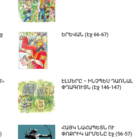
ջ
ԵՐԵՎԱՆ (Էջ 66-67)
Մ»
ԷԼՄԵՐԸ – ԻՆՉՊԵՍ ԴԱՌՆԱԼ
ՓՂԱԳՈՒՅՆ (Էջ 146-147)
ՀԱՅԿ ՆԱՀԱՊԵՏՆ ՈՒ
)
ՓՈՔՐԻԿ ԱՐՄԵՆԸ Էջ (56-57)