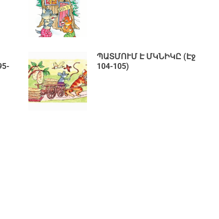
ՊԱՏՄՈՒՄ Է ՄԿՆԻԿԸ (Էջ
5-
104-105)