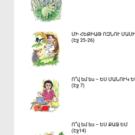
ՄԻ ՀԵՔԻԱԹ ՈԶՆՈՒ ՄԱՍ
(Էջ 25-26)
Ո՞վ եմ ես – ԵՍ ՄԱՆՈՒԿ 
(Էջ 7)
Ո՞վ եմ ես – ԵՍ ՔԱՋ ԵՄ
(Էջ14)