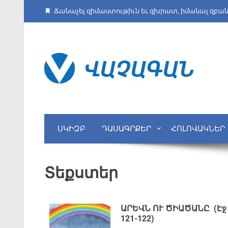
Ճանաչել զիմաստութիւն եւ զխրատ, իմանալ զբա
ՍԿԻԶԲ
ԴԱՍԱԳՐՔԵՐ
ՀՈԼՈՎԱԿՆԵՐ
Տեքստեր
ԱՐԵՎՆ ՈՒ ԾԻԱԾԱՆԸ (Էջ
121-122)