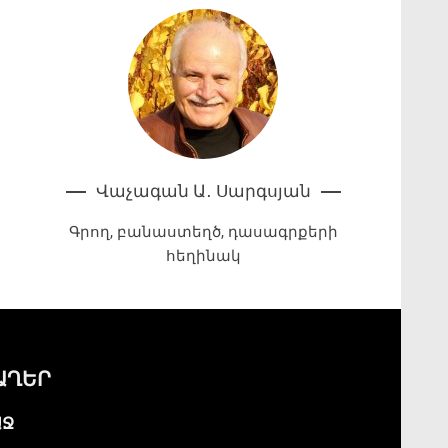
Վաչագան Ա․ Սարգսյան
Գրող, բանաստեղծ, դասագրքերի
հեղինակ
ԱՂԵՐ
ԱՋ