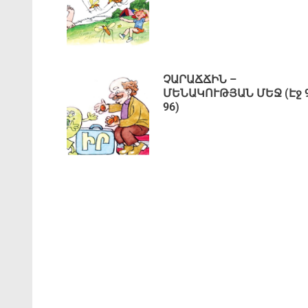
ՉԱՐԱՃՃԻՆ –
ՄԵՆԱԿՈՒԹՅԱՆ ՄԵՋ (Էջ 9
96)