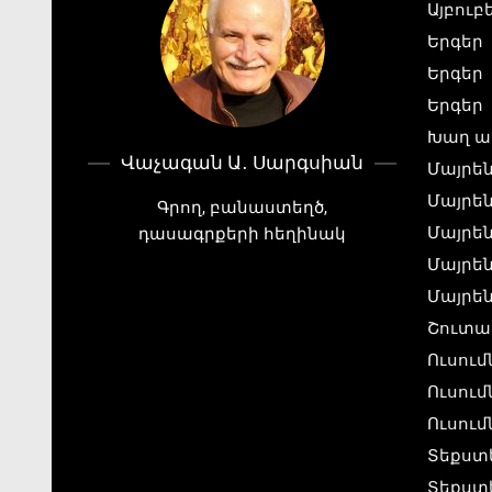
Այբուբ
Երգեր
Երգեր
Երգեր
Խաղ ա
Վաչագան Ա․ Սարգսիան
Մայրեն
Մայրեն
Գրող, բանաստեղծ,
Մայրեն
դասագրքերի հեղինակ
Մայրեն
Մայրեն
Շուտա
Ուսու
Ուսու
Ուսում
Տեքստ
Տեքստ