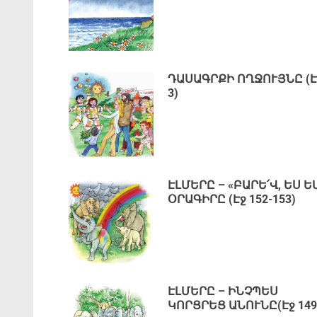
ԴԱՍԱԳՐՔԻ ՈՂՋՈՒՅՆԸ (Է
3)
ԷԼՄԵՐԸ – «ԲԱՐԵ՛Վ, ԵՍ Ե
ՕՐԱԳԻՐԸ (Էջ 152-153)
ԷԼՄԵՐԸ – ԻՆՉՊԵՍ
ԿՈՐՑՐԵՑ ԱՆՈՒՆԸ(Էջ 149