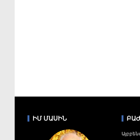
ԻՄ ՄԱՍԻՆ
ԲԱ
Այբբե