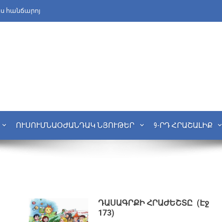
նս հանճարոյ
ՈՒՍՈՒՄՆԱՕԺԱՆԴԱԿ ՆՅՈՒԹԵՐ
9-ՐԴ ՀՐԱՇԱԼԻՔ
ԴԱՍԱԳՐՔԻ ՀՐԱԺԵՇՏԸ (Էջ
173)