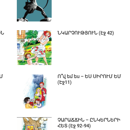
ԻՆ
ՆԿԱՐՉՈՒԹՅՈՒՆ (Էջ 42)
ԵՄ
Ո՞վ եմ ես – ԵՍ ՍԻՐՈՒՄ ԵՄ
(Էջ11)
ՉԱՐԱՃՃԻՆ – ԸՆԿԵՐՆԵՐԻ
ՀԵՏ (Էջ 92-94)