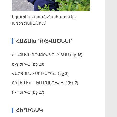
Նկատենք առանձնահատուկը
առօրեականում
ՀԱՃԱԽ ԴԻՏՎԱԾՆԵՐ
«ԿԱՔԱՎԻ ԳՈՎՔԸ» ԿՈՄԻՏԱՍ (Էջ 45)
Ե-ի ԵՐԳԸ (Էջ 20)
ՀՆՉՅՈՒՆ-ՏԱՌԻ ԵՐԳԸ (Էջ 8)
Ո՞վ եմ ես – ԵՍ ՄԱՆՈՒԿ ԵՄ (Էջ 7)
Ո-Ի ԵՐԳԸ (Էջ 27)
ՀԵՂԻՆԱԿ