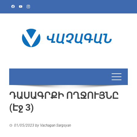
ԴԱՍԱԳՐՔԻ ՈՂՋՈՒՅՆԸ
(Էջ 3)
01/05/2023
by
Vachagan Sargsyan