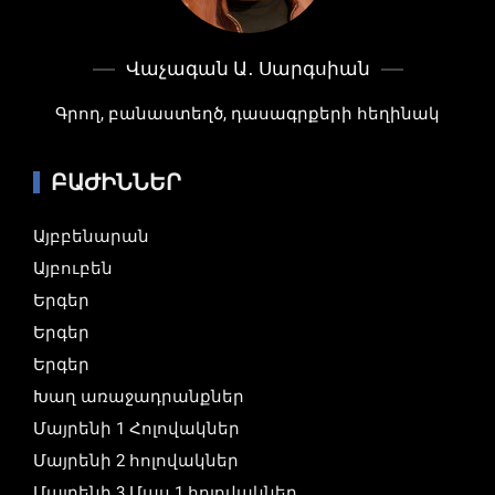
Վաչագան Ա․ Սարգսիան
Գրող, բանաստեղծ, դասագրքերի հեղինակ
ԲԱԺԻՆՆԵՐ
Այբբենարան
Այբուբեն
Երգեր
Երգեր
Երգեր
Խաղ առաջադրանքներ
Մայրենի 1 Հոլովակներ
Մայրենի 2 հոլովակներ
Մայրենի 3 Մաս 1 հոլովակներ