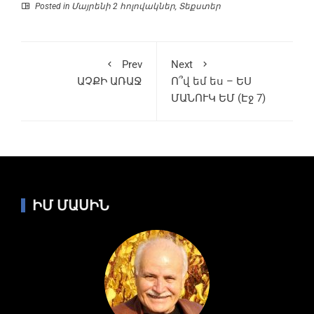
Posted in
Մայրենի 2 հոլովակներ
,
Տեքստեր
Prev
Next
ԱՉՔԻ ԱՌԱՋ
Ո՞վ եմ ես – ԵՍ
ՄԱՆՈՒԿ ԵՄ (Էջ 7)
ԻՄ ՄԱՍԻՆ