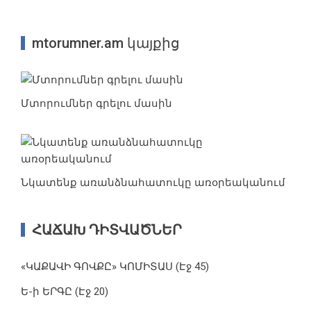
mtorumner.am կայքից
Մտորումներ գրելու մասին
Նկատենք առանձնահատուկը առօրեականում
ՀԱՃԱԽ ԴԻՏՎԱԾՆԵՐ
«ԿԱՔԱՎԻ ԳՈՎՔԸ» ԿՈՄԻՏԱՍ (Էջ 45)
Ե-ի ԵՐԳԸ (Էջ 20)