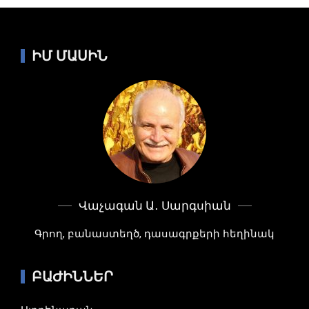
ԻՄ ՄԱՍԻՆ
Վաչագան Ա․ Սարգսիան
Գրող, բանաստեղծ, դասագրքերի հեղինակ
ԲԱԺԻՆՆԵՐ