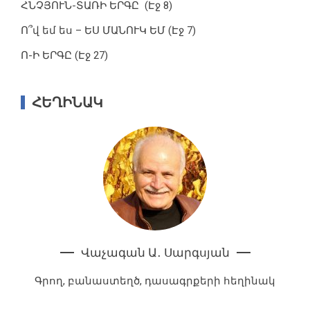
ՀՆՉՅՈՒՆ-ՏԱՌԻ ԵՐԳԸ (Էջ 8)
Ո՞վ եմ ես – ԵՍ ՄԱՆՈՒԿ ԵՄ (Էջ 7)
Ո-Ի ԵՐԳԸ (Էջ 27)
ՀԵՂԻՆԱԿ
Վաչագան Ա․ Սարգսյան
Գրող, բանաստեղծ, դասագրքերի հեղինակ