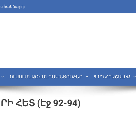
նս հանճարոյ
ՈՒՍՈՒՄՆԱՕԺԱՆԴԱԿ ՆՅՈՒԹԵՐ
9-ՐԴ ՀՐԱՇԱԼԻՔ
 ՀԵՏ (Էջ 92-94)