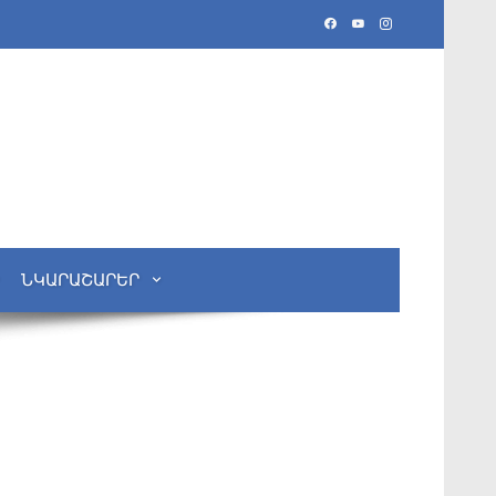
ՆԿԱՐԱՇԱՐԵՐ