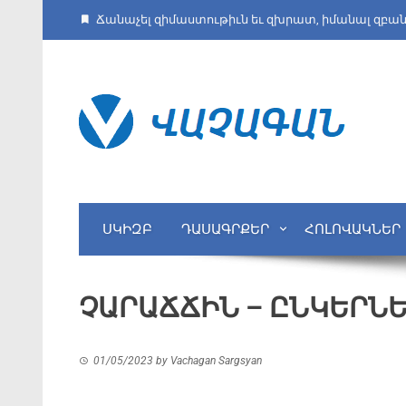
Ճանաչել զիմաստութիւն եւ զխրատ, իմանալ զբա
ՍԿԻԶԲ
ԴԱՍԱԳՐՔԵՐ
ՀՈԼՈՎԱԿՆԵՐ
ՉԱՐԱՃՃԻՆ – ԸՆԿԵՐՆԵՐԻ
01/05/2023
by
Vachagan Sargsyan