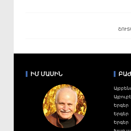
ՇՈՒՏԱ
ԻՄ ՄԱՍԻՆ
ԲԱ
Այբբե
Այբուբ
Երգեր
Երգեր
Երգեր
Խաղ ա