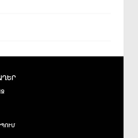
ԱՂԵՐ
ԱՋ
ՊՈՒՄ