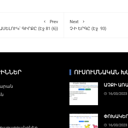
Prev
Next
ՍԵԼՈՒԿ՝ ԳԻՐՔԸ (Էջ 81 (6))
Չ-Ի ԵՐԳԸ (Էջ 93)
ԺԻՆՆԵՐ
ՈՒՍՈՒՄՆԱԿԱՆ Խ
ԱՉՔԻ ԱՌ
նարան
16/03/2023
են
ՓՈԽԱԿԵՐ
16/03/2023
ռաջադրանքներ