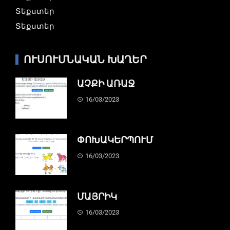
Տեքստեր
Տեքստեր
ՈՒՍՈՒՄՆԱԿԱՆ ԽԱՂԵՐ
ԱՉՔԻ ԱՌԱՋ
16/03/2023
ՓՈԽԱԿԵՐՊՈՒՄ
16/03/2023
ՄԱՅՐԻԿ
16/03/2023