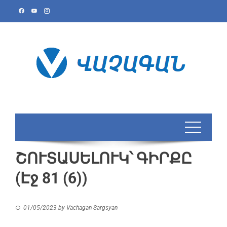
ՇՈՒՏԱՍԵԼՈՒԿ՝ ԳԻՐՔԸ
(Էջ 81 (6))
01/05/2023
by
Vachagan Sargsyan