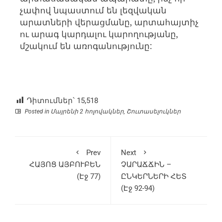
չափով նպաստում են լեզվական
արատների վերացմանը, արտահայտիչ
ու արագ կարդալու կարողությանը,
մշակում են առոգանությունը:
Դիտումներ՝
15,518
Posted in
Մայրենի 2 հոլովակներ
,
Շուտասելուկներ
Prev
Next
ՀԱՅՈՑ ԱՅԲՈՒԲԵՆ
ՉԱՐԱՃՃԻՆ –
(Էջ 77)
ԸՆԿԵՐՆԵՐԻ ՀԵՏ
(Էջ 92-94)