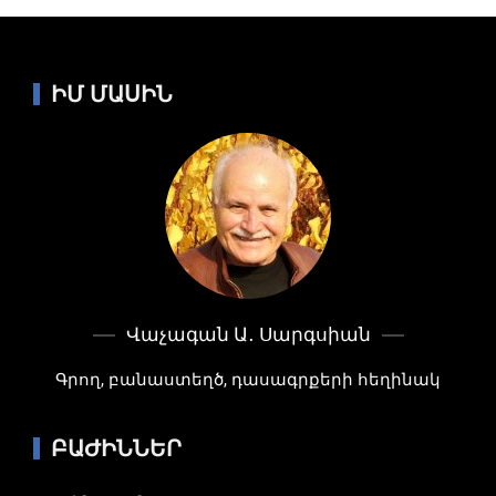
ԻՄ ՄԱՍԻՆ
Վաչագան Ա․ Սարգսիան
Գրող, բանաստեղծ, դասագրքերի հեղինակ
ԲԱԺԻՆՆԵՐ