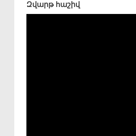
Զվարթ հաշիվ