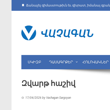
Skip
Ճանաչել զիմաստութիւն եւ զխրատ, իմանալ զբա
to
content
ՍԿԻԶԲ
ԴԱՍԱԳՐՔԵՐ
ՀՈԼՈՎԱԿՆԵՐ
Զվարթ հաշիվ
17/04/2026
by
Vachagan Sargsyan