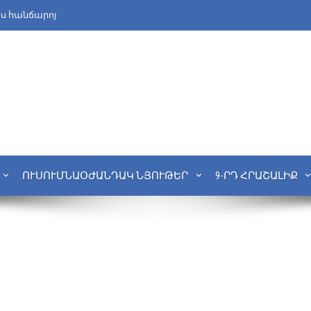
նս հանճարոյ
ՈՒՍՈՒՄՆԱՕԺԱՆԴԱԿ ՆՅՈՒԹԵՐ
9-ՐԴ ՀՐԱՇԱԼԻՔ