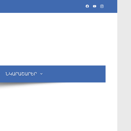
ՆԿԱՐԱՇԱՐԵՐ