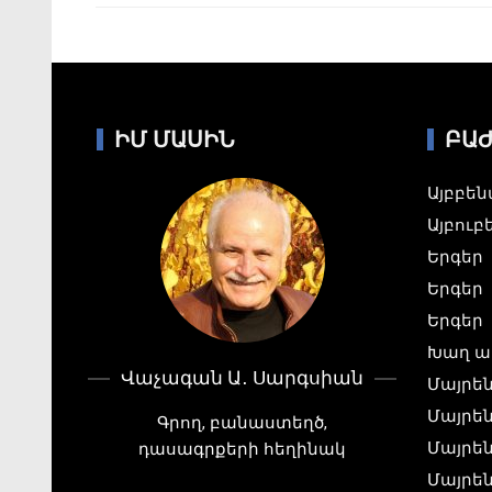
ԻՄ ՄԱՍԻՆ
ԲԱ
Այբբե
Այբուբ
Երգեր
Երգեր
Երգեր
Խաղ ա
Վաչագան Ա․ Սարգսիան
Մայրեն
Մայրեն
Գրող, բանաստեղծ,
Մայրեն
դասագրքերի հեղինակ
Մայրեն