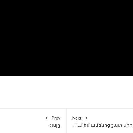
Prev
Next
Հայը
Ո՞ւմ եմ ամենից շատ սիր