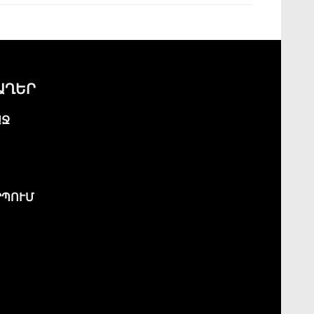
ԱՂԵՐ
ԱՋ
ՊՈՒՄ