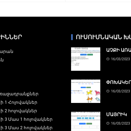
ԺԻՆՆԵՐ
ՈՒՍՈՒՄՆԱԿԱՆ Խ
ԱՉՔԻ ԱՌ
նարան
16/03/2023
են
ՓՈԽԱԿԵՐ
16/03/2023
ռաջադրանքներ
ի 1 Հոլովակներ
ի 2 հոլովակներ
ՄԱՅՐԻԿ
ի 3 Մաս 1 հոլովակներ
16/03/2023
ի 3 Մաս 2 հոլովակներ