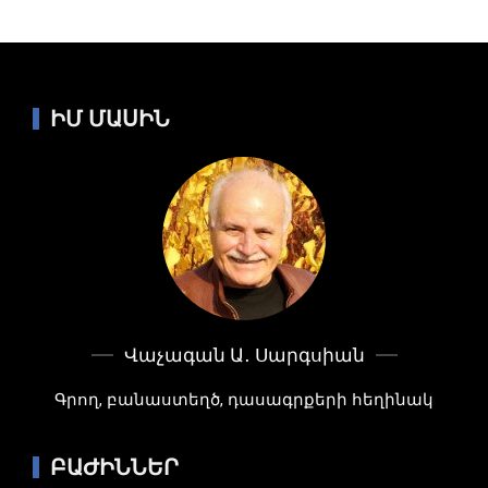
ԻՄ ՄԱՍԻՆ
Վաչագան Ա․ Սարգսիան
Գրող, բանաստեղծ, դասագրքերի հեղինակ
ԲԱԺԻՆՆԵՐ