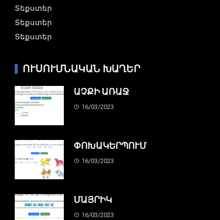
Տեքստեր
Տեքստեր
Տեքստեր
ՈՒՍՈՒՄՆԱԿԱՆ ԽԱՂԵՐ
ԱՉՔԻ ԱՌԱՋ
16/03/2023
ՓՈԽԱԿԵՐՊՈՒՄ
16/03/2023
ՄԱՅՐԻԿ
16/03/2023