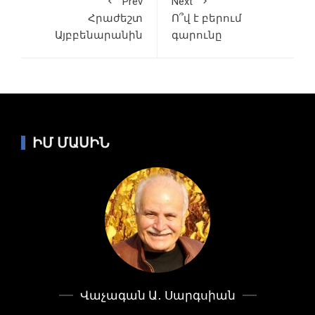
Prev
Next
Հրաժեշտ
Ո՞վ է բերում
Այբբենարանին
գարունը
ԻՄ ՄԱՍԻՆ
Վաչագան Ա․ Սարգսիան