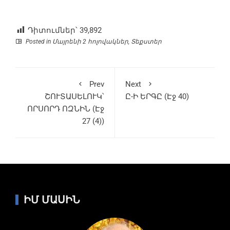
Դիտումներ՝
39,892
Posted in
Մայրենի 2 հոլովակներ
,
Տեքստեր
Prev
Next
ՇՈՒՏԱՍԵԼՈՒԿ՝
Ը-Ի ԵՐԳԸ (Էջ 40)
ՈՐՍՈՐԴ ՈԶՆԻՆ (Էջ
27 (4))
ԻՄ ՄԱՍԻՆ