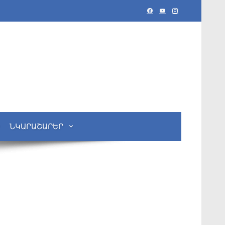
ՆԿԱՐԱՇԱՐԵՐ