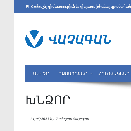
Skip
Ճանաչել զիմաստութիւն եւ զխրատ, իմանալ զբանս հա
to
content
ՍԿԻԶԲ
ԴԱՍԱԳՐՔԵՐ
ՀՈԼՈՎԱԿՆԵՐ
ԽՆՁՈՐ
31/05/2023
by
Vachagan Sargsyan