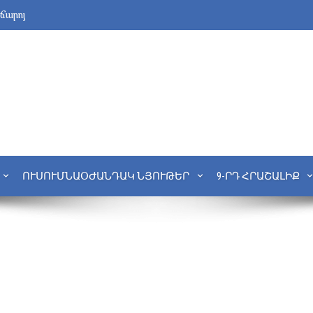
նճարոյ
ՈՒՍՈՒՄՆԱՕԺԱՆԴԱԿ ՆՅՈՒԹԵՐ
9-ՐԴ ՀՐԱՇԱԼԻՔ