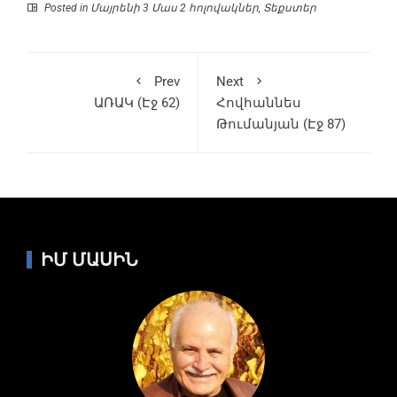
Posted in
Մայրենի 3 Մաս 2 հոլովակներ
,
Տեքստեր
Prev
Next
ԱՌԱԿ (Էջ 62)
Հովհաննես
Թումանյան (Էջ 87)
ԻՄ ՄԱՍԻՆ