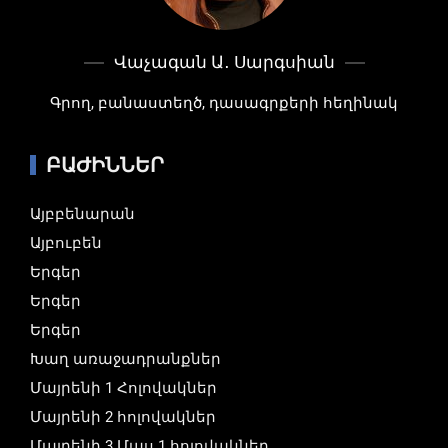
Վաչագան Ա․ Սարգսիան
Գրող, բանաստեղծ, դասագրքերի հեղինակ
ԲԱԺԻՆՆԵՐ
Այբբենարան
Այբուբեն
Երգեր
Երգեր
Երգեր
Խաղ առաջադրանքներ
Մայրենի 1 Հոլովակներ
Մայրենի 2 հոլովակներ
Մայրենի 3 Մաս 1 հոլովակներ