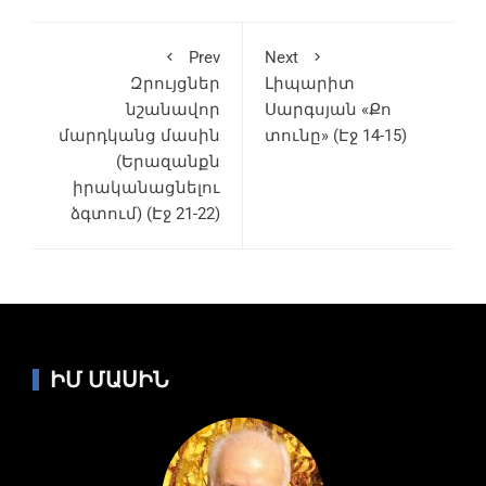
Prev
Next
Զրույցներ
Լիպարիտ
նշանավոր
Սարգսյան «Քո
մարդկանց մասին
տունը» (Էջ 14-15)
(Երազանքն
իրականացնելու
ձգտում) (Էջ 21-22)
ԻՄ ՄԱՍԻՆ