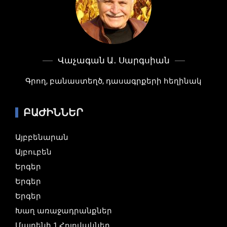
Վաչագան Ա․ Սարգսիան
Գրող, բանաստեղծ, դասագրքերի հեղինակ
ԲԱԺԻՆՆԵՐ
Այբբենարան
Այբուբեն
Երգեր
Երգեր
Երգեր
Խաղ առաջադրանքներ
Մայրենի 1 Հոլովակներ