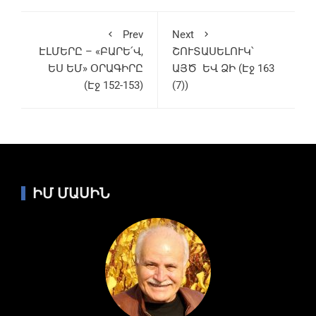
Prev
Next
ԷԼՄԵՐԸ – «ԲԱՐԵ՛Վ,
ՇՈՒՏԱՍԵԼՈՒԿ՝
ԵՍ ԵՄ» ՕՐԱԳԻՐԸ
ԱՅԾ ԵՎ ՁԻ (Էջ 163
(Էջ 152-153)
(7))
ԻՄ ՄԱՍԻՆ